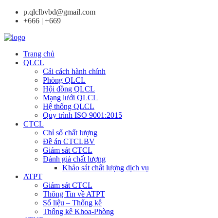
p.qlclbvbd@gmail.com
+666 | +669
Trang chủ
QLCL
Cải cách hành chính
Phòng QLCL
Hội đồng QLCL
Mạng lưới QLCL
Hệ thống QLCL
Quy trình ISO 9001:2015
CTCL
Chỉ số chất lượng
Đề án CTCLBV
Giám sát CTCL
Đánh giá chất lượng
Khảo sát chất lượng dịch vụ
ATPT
Giám sát CTCL
Thông Tin về ATPT
Số liệu – Thống kê
Thống kê Khoa-Phòng