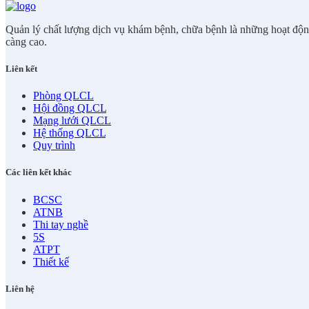
Quản lý chất lượng dịch vụ khám bệnh, chữa bệnh là những hoạt động 
càng cao.
Liên kết
Phòng QLCL
Hội đồng QLCL
Mạng lưới QLCL
Hệ thống QLCL
Quy trình
Các liên kết khác
BCSC
ATNB
Thi tay nghề
5S
ATPT
Thiết kế
Liên hệ