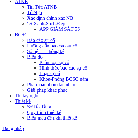
ATNB
Tin Tức ATNB
Té Ngã
Xác định chính xác NB
5S Xanh-Sạch-Đẹp
APP GIÁM SÁT 5S
BCSC
Báo cáo sự cố
Hướng dẫn báo cáo sự cố
Số liệu – Thống kê
Biểu đồ
Phân loại sự cố
Hình thức báo cáo sự cố
Loại sự cố
Khoa-Phòng BCSC năm
Phân loại nhóm tác nhân
Giải pháp khắc phục
Thi tay nghề
Thiết kế
Sơ Đồ Tầng
Quy trình thiết kế
Biểu mẫu đề nghị thiết kế
Đăng nhập