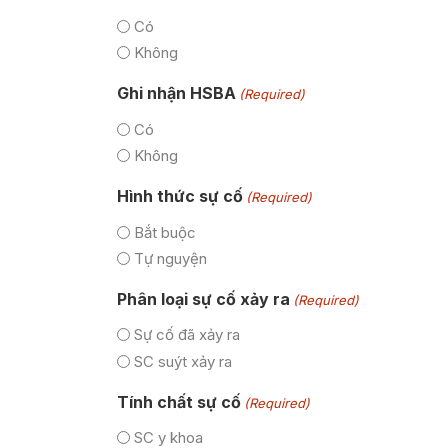
Có
Không
Ghi nhận HSBA
(Required)
Có
Không
Hình thức sự cố
(Required)
Bắt buộc
Tự nguyện
Phân loại sự cố xảy ra
(Required)
Sự cố đã xảy ra
SC suýt xảy ra
Tính chất sự cố
(Required)
SC y khoa