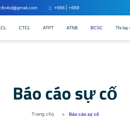
lclbvbd@gmail.com
+666 | +669
LCL
CTCL
ATPT
ATNB
BCSC
Thi tay
Báo cáo sự cố
Trang chủ
Báo cáo sự cố