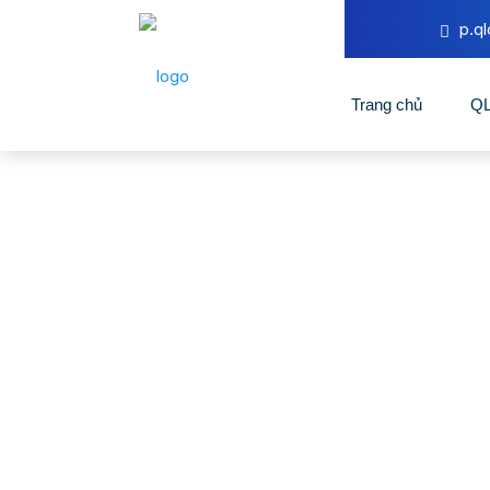
p.q
Trang chủ
Q