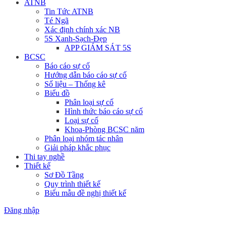
ATNB
Tin Tức ATNB
Té Ngã
Xác định chính xác NB
5S Xanh-Sạch-Đẹp
APP GIÁM SÁT 5S
BCSC
Báo cáo sự cố
Hướng dẫn báo cáo sự cố
Số liệu – Thống kê
Biểu đồ
Phân loại sự cố
Hình thức báo cáo sự cố
Loại sự cố
Khoa-Phòng BCSC năm
Phân loại nhóm tác nhân
Giải pháp khắc phục
Thi tay nghề
Thiết kế
Sơ Đồ Tầng
Quy trình thiết kế
Biểu mẫu đề nghị thiết kế
Đăng nhập