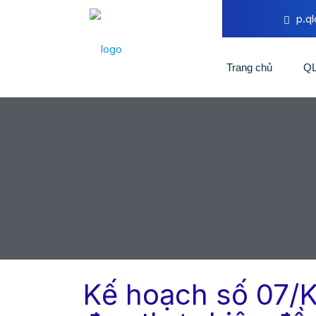
p.q
Trang chủ
Q
Kế hoạch số 07/K