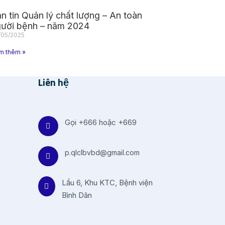
n tin Quản lý chất lượng – An toàn
ười bệnh – năm 2024
/05/2025
m thêm »
Liên hệ
Gọi +666 hoặc +669
p.qlclbvbd@gmail.com
Lầu 6, Khu KTC, Bệnh viện
Bình Dân