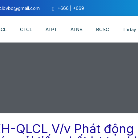
lclbvbd@gmail.com
+666 | +669
LCL
CTCL
ATPT
ATNB
BCSC
Thi tay
H-QLCL V/v Phát động p